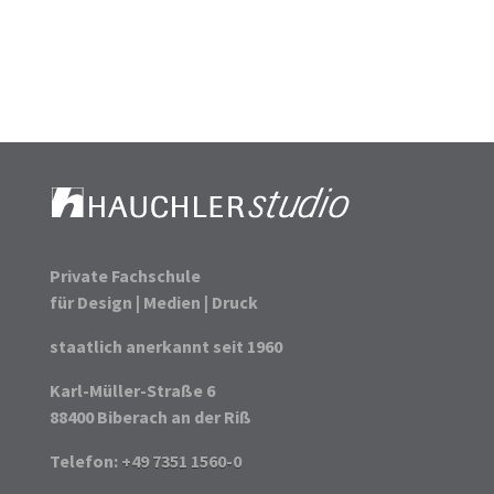
Private Fachschule
für Design | Medien | Druck
staatlich anerkannt seit 1960
Karl-Müller-Straße 6
88400 Biberach an der Riß
Telefon:
+49 7351 1560-0