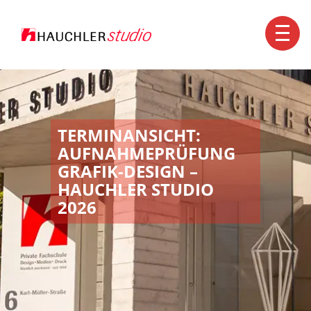
Kontakt
+49 7351 1560-0
info@hauchler.de
TERMINANSICHT:
AUFNAHMEPRÜFUNG
GRAFIK-DESIGN –
HAUCHLER STUDIO
2026