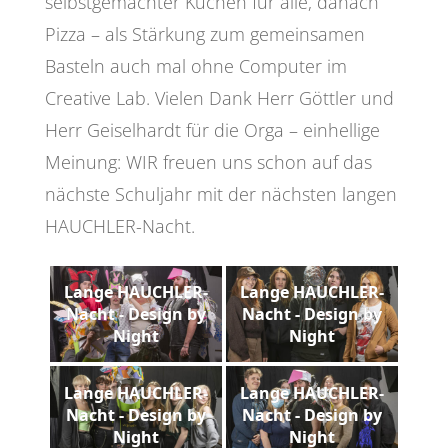
selbstgemachter Kuchen für alle, danach
Pizza – als Stärkung zum gemeinsamen
Basteln auch mal ohne Computer im
Creative Lab. Vielen Dank Herr Göttler und
Herr Geiselhardt für die Orga – einhellige
Meinung: WIR freuen uns schon auf das
nächste Schuljahr mit der nächsten langen
HAUCHLER-Nacht.
Lange HAUCHLER-
Lange HAUCHLER-
Nacht - Design by
Nacht - Design by
Night
Night
Lange HAUCHLER-
Lange HAUCHLER-
Nacht - Design by
Nacht - Design by
Night
Night