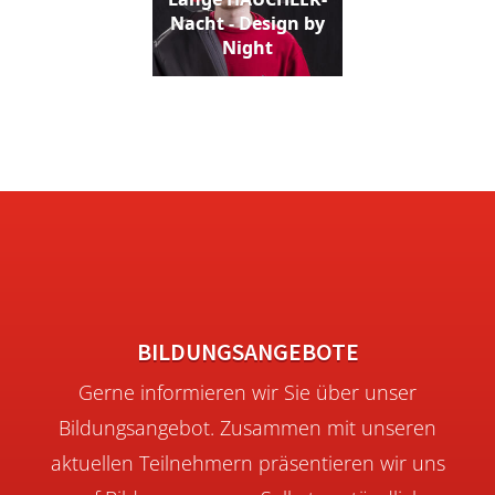
Nacht - Design by
Night
BILDUNGSANGEBOTE
Gerne informieren wir Sie über unser
Bildungsangebot. Zusammen mit unseren
aktuellen Teilnehmern präsentieren wir uns