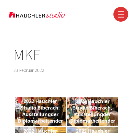
Kontakt
+49 7351 1560-0
info@hauchler.de
MKF
23 Februar 2022
2022 Hauchler
2022 Hauchler
Studio Biberach,
Studio Biberach,
Ausstellungder
Ausstellungder
Diplomarbeitender
Diplomarbeitender
AbschlussklasseGraf
AbschlussklasseGraf
2022 Hauchler
2022 Hauchler