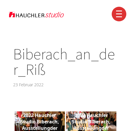
Kontakt
+49 7351 1560-0
info@hauchler.de
Biberach_an_de
r_Riß
23 Februar 2022
2022 Hauchler
2022 Hauchler
Studio Biberach,
Studio Biberach,
Ausstellungder
Ausstellungder